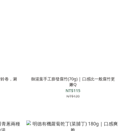
油響鈴卷，涮
御湯葉手工膨發腐竹(70g) | 口感比一般腐竹更
嫩Q
NT$115
NT$120