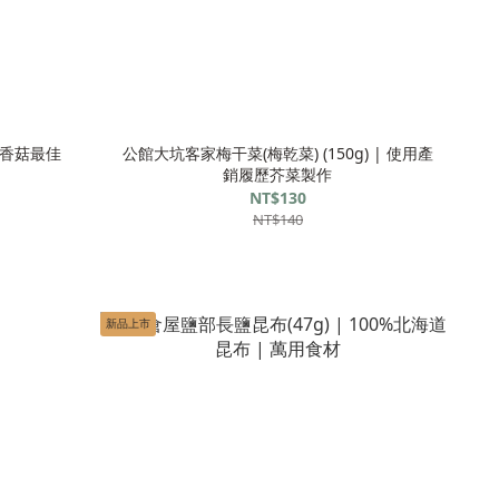
乾香菇最佳
公館大坑客家梅干菜(梅乾菜) (150g) | 使用產
銷履歷芥菜製作
NT$130
NT$140
新品上市