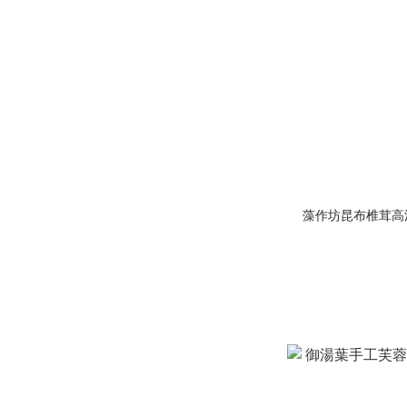
藻作坊昆布椎茸高湯包