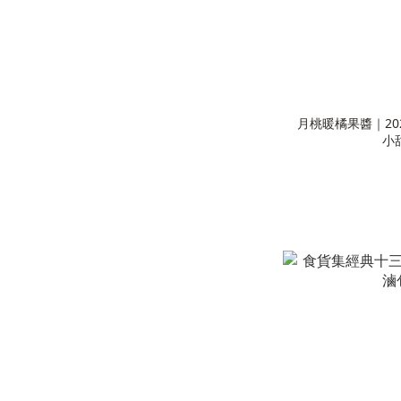
月桃暖橘果醬｜20
小