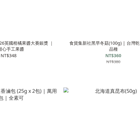
26英國柑橘果醬大賽銀獎 ｜
食貨集新社黑早冬菇(100g) | 台灣
甜心手工果醬
品種
NT$348
NT$360
NT$380