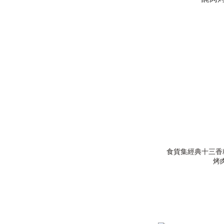
食貨集經典十三香粉(
烤肉