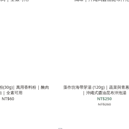
30g)| 萬用香料粉 | 醃肉
藻作坊海帶芽湯 (120g) | 蔬菜與
 | 全素可用
| 沖繩式醬油昆布沖泡湯
NT$60
NT$250
NT$260