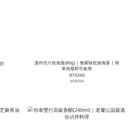
g)
藻作坊六色海藻(80g) | 無腥味乾燥海藻 | 簡
單泡發即可食用
NT$360
NT$370