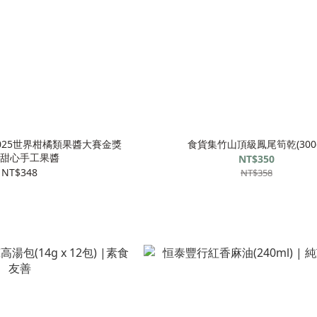
025世界柑橘類果醬大賽金獎
食貨集竹山頂級鳳尾筍乾(300
甜心手工果醬
NT$350
NT$348
NT$358