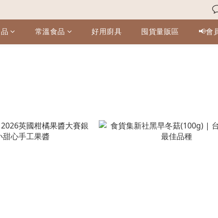
食品
常溫食品
好用廚具
囤貨量販區
📢會