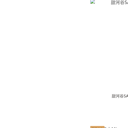
甜河谷SA