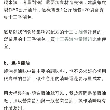
鍋來滷，考量到滷汁還要加食材進去滷，建議每次
製作50公斤滷汁，這樣需要1公斤滷包=20袋食貨
集十三香滷包。
這是以我們食貨集獨家配方的
十三香滷包
計算的，
營業用的十三香滷包，買
十三香滷包量販組
比較便
宜。
b、選擇醬油
醬油是滷味中最主要的調味料，也不必求好心切用
很高檔的醬油，做生意用的滷味還是要考量成本。
用大桶裝的純釀造醬油就可以，我曾經問過某醬油
廠，頂級營業醬油與一般營業醬油，製作滷味時有
什麼差別。