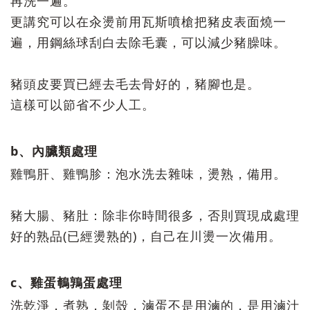
再洗一遍。
更講究可以在汆燙前用瓦斯噴槍把豬皮表面燒一
遍，用鋼絲球刮白去除毛囊，可以減少豬臊味。
豬頭皮要買已經去毛去骨好的，豬腳也是。
這樣可以節省不少人工。
b、內臟類處理
雞鴨肝、雞鴨胗：泡水洗去雜味，燙熟，備用。
豬大腸、豬肚：除非你時間很多，否則買現成處理
好的熟品(已經燙熟的)，自己在川燙一次備用。
c、雞蛋鵪鶉蛋處理
洗乾淨，煮熟，剝殼，滷蛋不是用滷的，是用滷汁