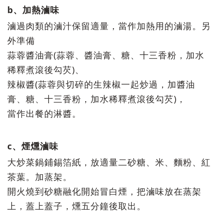
b、加熱滷味
滷過肉類的滷汁保留適量，當作加熱用的滷湯。
另
外準備
蒜蓉醬油膏(蒜蓉、醬油膏、糖、十三香粉，加水
稀釋煮滾後勾芡)、
辣椒醬(蒜蓉與切碎的生辣椒一起炒過，加醬油
膏、糖、十三香粉，加水稀釋煮滾後勾芡)，
當作出餐的淋醬。
c、煙燻滷味
大炒菜鍋鋪錫箔紙，放適量二砂糖、米、麵粉、紅
茶葉。加蒸架。
開火燒到砂糖融化開始冒白煙，把滷味放在蒸架
上，蓋上蓋子，燻五分鐘後取出。