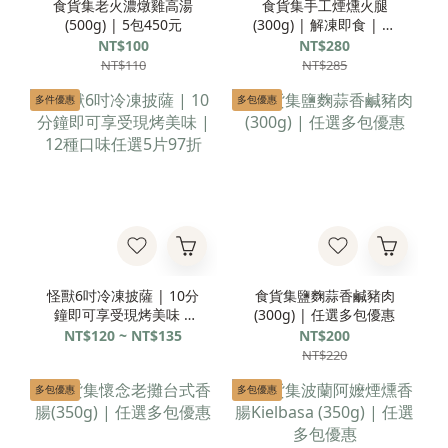
食貨集老火濃燉雞高湯
食貨集手工煙燻火腿
(500g) | 5包450元
(300g) | 解凍即食 | 任
選多包優惠
NT$100
NT$280
NT$110
NT$285
多件優惠
多包優惠
怪獸6吋冷凍披薩 | 10分
食貨集鹽麴蒜香鹹豬肉
鐘即可享受現烤美味 |
(300g) | 任選多包優惠
12種口味任選5片97折
NT$120 ~ NT$135
NT$200
NT$220
多包優惠
多包優惠