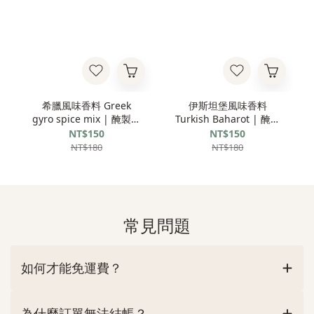
希臘風味香料 Greek
伊斯坦堡風味香料
gyro spice mix | 醃製肉
Turkish Baharot | 醃製
類蔬菜 | 經典希臘街頭風
肉類蔬菜 | 中東風味 |
NT$150
NT$150
味 | 五辛素可用
全素可用
NT$180
NT$180
常見問題
如何才能免運費？
為什麼訂單無法結帳？