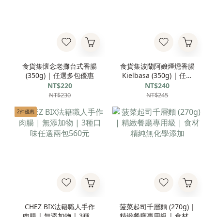
食貨集懷念老攤台式香腸
食貨集波蘭阿嬤煙燻香腸
(350g) | 任選多包優惠
Kielbasa (350g) | 任選
多包優惠
NT$220
NT$240
NT$230
NT$245
2件優惠
CHEZ BIX法籍職人手作
菠菜起司千層麵 (270g) |
肉腸 | 無添加物 | 3種口
精緻餐廳專用級 | 食材精