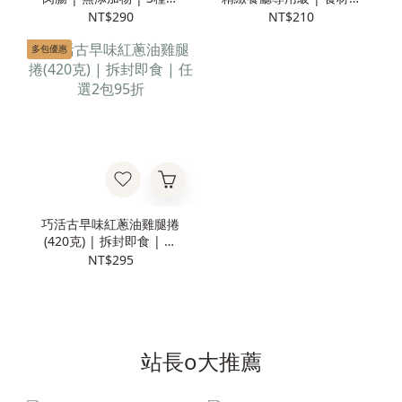
味任選兩包560元
純無化學添加
NT$290
NT$210
多包優惠
巧活古早味紅蔥油雞腿捲
(420克) | 拆封即食 | 任
選2包95折
NT$295
站長o大推薦