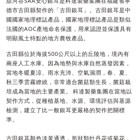
甜河谷SAA安心銀耳是科達製藥集團在福建省寧
德市古田縣契作的「古田銀耳」。古田銀耳是中
國國家地理標誌產品，國家地理標誌產品是類似
法國的AOC產地命名保護，用來認證並保護具有
明顯風土特點的地方農牧產品。
古田縣位於海拔500公尺以上的丘陵地，境內有
兩座人工水庫。因為地勢與水庫自然蒸發因素，
當地冬暖夏涼、雨水充沛、空氣濕潤，春、夏、
秋三季雲霧繚繞，非常適合菌菇類生長，菌菇栽
培成為當地的主要產業。
科達製藥集團在當地以
契作方式，從種植基地、水源、環境評估與基源
檢測，建立了比一般銀耳更嚴格的契作把關標
準。
古田銀耳顏色淡黃通透，形狀類牡丹花或菊花，