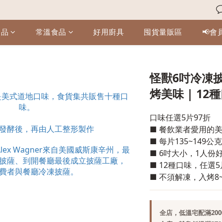
食品
常溫食品
好用廚具
囤貨量販區
📢會
怪獸6吋冷凍披
烤美味 | 12
口味任選5片97折
■ 餐飲業者愛用的
■ 每片135~149公克
■ 6吋大小，1人份
■ 12種口味，任選5
■ 不須解凍，入烤8
全店，低溫宅配滿200