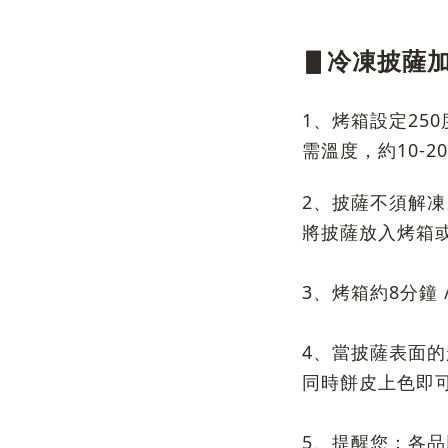
▋冷凍披薩
1、烤箱設定25
需溫度，約10-2
2、披薩不須解
將披薩放入烤箱
3、烤箱約8分鐘 
4、當披薩表面
同時餅皮上色即
5、提醒您：各