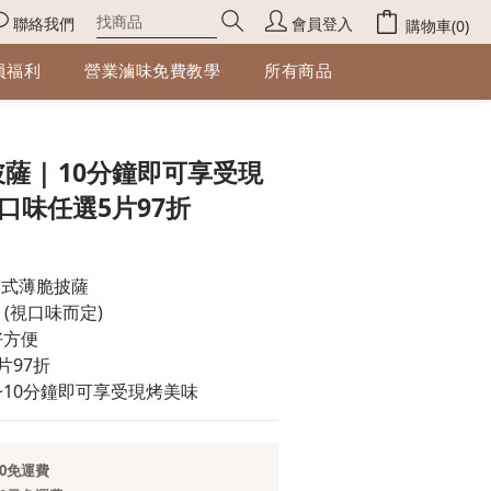
聯絡我們
會員登入
購物車(0)
員福利
營業滷味免費教學
所有商品
立即購買
薩 | 10分鐘即可享受現
種口味任選5片97折
美式薄脆披薩
 (視口味而定) 
好方便
片97折
~10分鐘即可享受現烤美味
0免運費