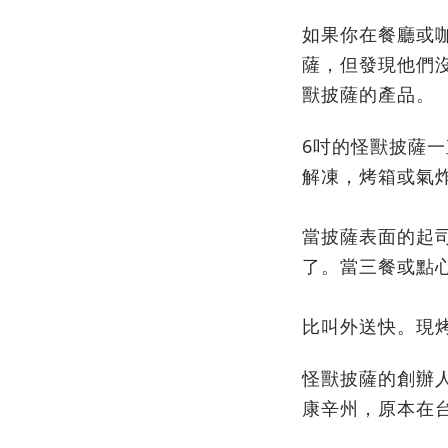
如果你在餐廳或
薩，但發現他們
獸披薩的產品。
6吋的怪獸披薩
解凍，烤箱或氣
當披薩表面的起
了。當三餐或點
比叫外送快。現
怪獸披薩的創辦人A
康辛州，原本在