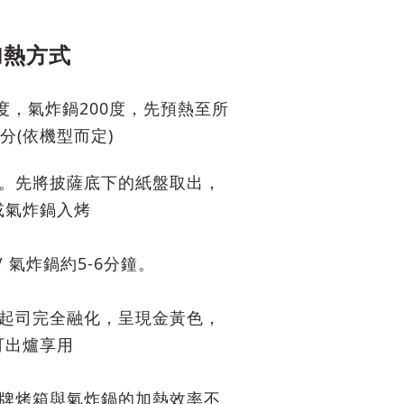
加熱方式
0度，氣炸鍋200度，先預熱至所
0分(依機型而定)
凍。先將披薩底下的紙盤取出，
或氣炸鍋入烤
/ 氣炸鍋約5-6分鐘。
的起司完全融化，呈現金黃色，
可出爐享用
品牌烤箱與氣炸鍋的加熱效率不